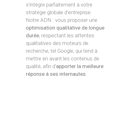
s'intègre parfaitement à votre
stratégie globale d'entreprise.
Notre ADN : vous proposer une
optimisation qualitative de longue
durée
, respectant les attentes
qualitatives des moteurs de
recherche, tel Google, qui tend à
mettre en avant les contenus de
qualité, afin d'
apporter la meilleure
réponse à ses internautes
.
Le référencement naturel ou SEO : pourquoi
optimiser son site Internet, sa plateforme e-
commerce ou son blog ?