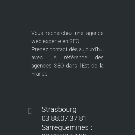
Strasbourg :
03.88.07.37.81
Sarreguemines :
09.82.32.64.33
LUNDI-VENDREDI 9H-12H & 14H-18H
contact@digital-position.fr
Demandez un devis gratuit