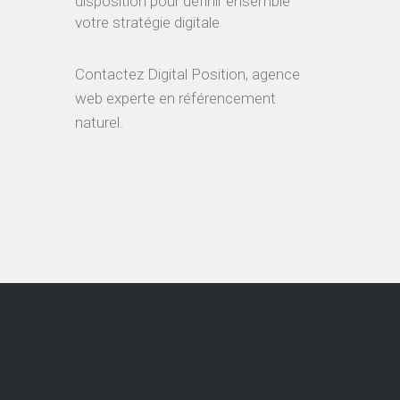
Vous recherchez une agence
web experte en SEO.
Prenez contact dès aujourd'hui
avec LA référence des
agences SEO dans l'Est de la
France.