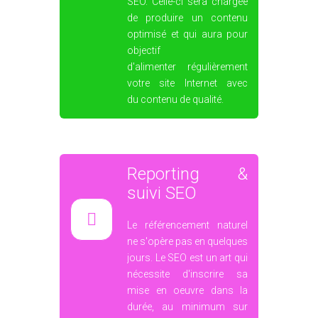
suivi SEO
Le référencement naturel
ne s'opère pas en quelques
jours. Le SEO est un art qui
nécessite d'inscrire sa
mise en oeuvre dans la
durée, au minimum sur
plusieurs semaines, mais
en général sur plusieurs
mois. De ce fait, le
référencement nécessite
un suivi et des reportings
réguliers de la
performances de votre site
Internet. En fonction des
résultats, nous pouvons
être amenés à adapter la
stratégie SEO retenue pour