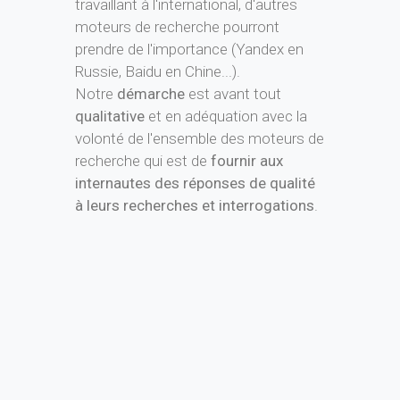
qualitative
et en adéquation avec la
volonté de l'ensemble des moteurs de
recherche qui est de
fournir aux
internautes des réponses de qualité
à leurs recherches et interrogations
.
L' avantage du
référencement naturel
est qu'il va permettre à votre site
Internet de
conserver une visibilité
durablement dans le temps
. Lorsqu'il
est réalisé avec professionnalisme et
bon sens, le référencement naturel
est à considérer comme un
investissement à long terme
. Il vous