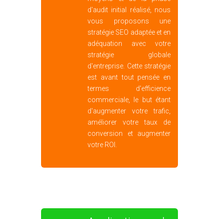
améliorer votre taux de
conversion et augmenter
votre ROI.
Application de
nos
préconisations
A partir du moment où
notre stratégie SEO est
validée, votre expert SEO va
la mettre en oeuvre tout au
long de la réalisation de
votre site ou de son
optimisation. Dans la