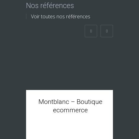
Montblanc – Boutique
ecommerce
T
Demande de devis
pour une