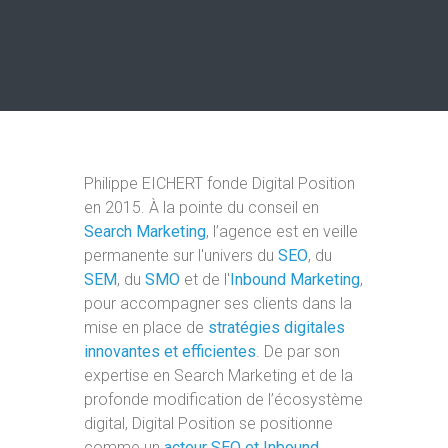
Philippe EICHERT fonde Digital Position
en 2015. À la pointe du conseil en
Search Marketing
, l’agence est en veille
permanente sur l'univers du
SEO
, du
SEM
, du
SMO
et de l'
Inbound Marketing
,
pour accompagner ses clients dans la
mise en place de
stratégies digitales
innovantes et efficientes
. De par son
expertise en Search Marketing et de la
profonde modification de l’écosystème
digital, Digital Position se positionne
comme un
acteur SEO et Inbound