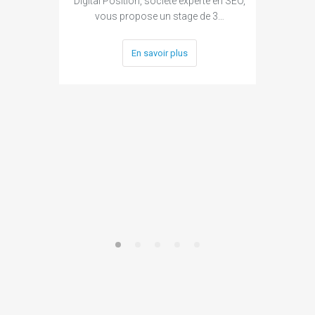
Digital Position, société experte en SEO,
SEO 
vous propose un stage de 3…
2017
slide 
En savoir plus
Ce vend
CAMPU